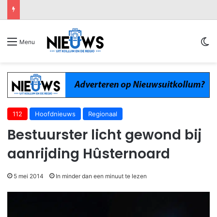
Sw
Menu
112
Hoofdnieuws
Regionaal
Bestuurster licht gewond bij
aanrijding Hûsternoard
5 mei 2014
In minder dan een minuut te lezen