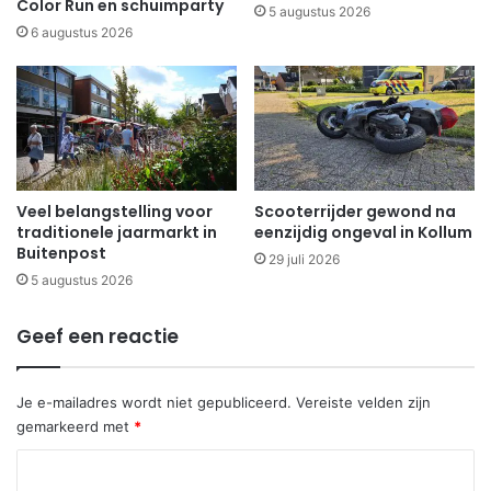
Color Run en schuimparty
5 augustus 2026
6 augustus 2026
Veel belangstelling voor
Scooterrijder gewond na
traditionele jaarmarkt in
eenzijdig ongeval in Kollum
Buitenpost
29 juli 2026
5 augustus 2026
Geef een reactie
Je e-mailadres wordt niet gepubliceerd.
Vereiste velden zijn
gemarkeerd met
*
R