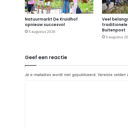
Natuurmarkt De Kruidhof
Veel belangs
opnieuw succesvol
traditionele
Buitenpost
5 augustus 2026
5 augustus 2
Geef een reactie
Je e-mailadres wordt niet gepubliceerd.
Vereiste velden
R
e
a
c
t
i