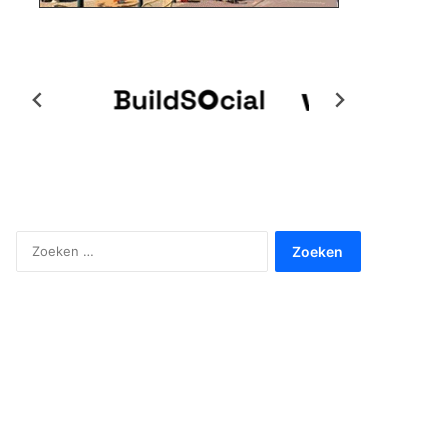
Zoeken
naar: