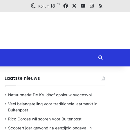
℃
Facebook
X
YouTube
Instagram
RSS
18
Kollum
Zoeken naar
Laatste nieuws
Natuurmarkt De Kruidhof opnieuw succesvol
Veel belangstelling voor traditionele jaarmarkt in
Buitenpost
Rico Cordes wil scoren voor Buitenpost
Scooterrijder gewond na eenzijdig ongeval in