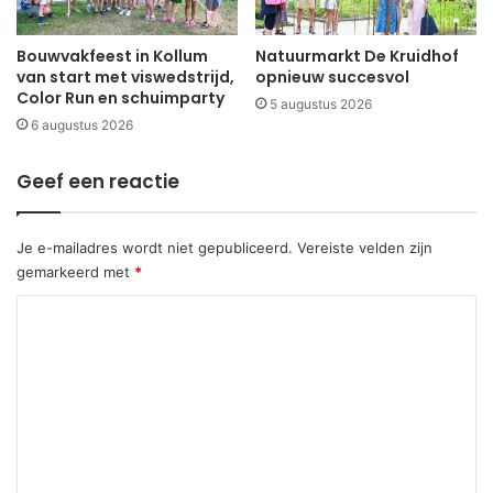
Bouwvakfeest in Kollum
Natuurmarkt De Kruidhof
van start met viswedstrijd,
opnieuw succesvol
Color Run en schuimparty
5 augustus 2026
6 augustus 2026
Geef een reactie
Je e-mailadres wordt niet gepubliceerd.
Vereiste velden zijn
gemarkeerd met
*
R
e
a
c
t
i