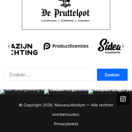
Zoeken
naar:
© Copyright 2026, Nieuwsuitkollum — Alle rechten
voorbehouden.
Privacybeleid