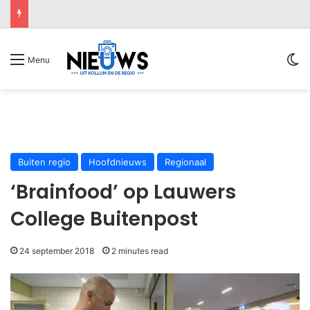
Sw
Menu
Buiten regio
Hoofdnieuws
Regionaal
‘Brainfood’ op Lauwers
College Buitenpost
24 september 2018
2 minutes read