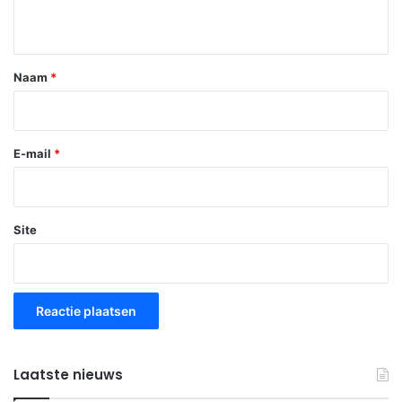
i
e
*
Naam
*
E-mail
*
Site
Laatste nieuws