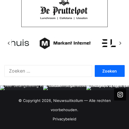
Zoeken
naar:
© Copyright 2026, Nieuwsuitkollum — Alle rechten
voorbehouden.
Privacybeleid