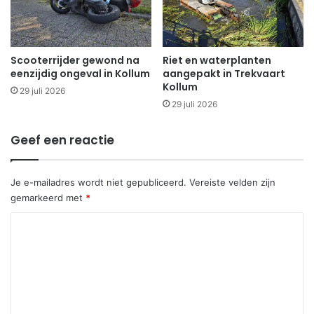
Scooterrijder gewond na
Riet en waterplanten
eenzijdig ongeval in Kollum
aangepakt in Trekvaart
Kollum
29 juli 2026
29 juli 2026
Geef een reactie
Je e-mailadres wordt niet gepubliceerd.
Vereiste velden zijn
gemarkeerd met
*
R
e
a
c
t