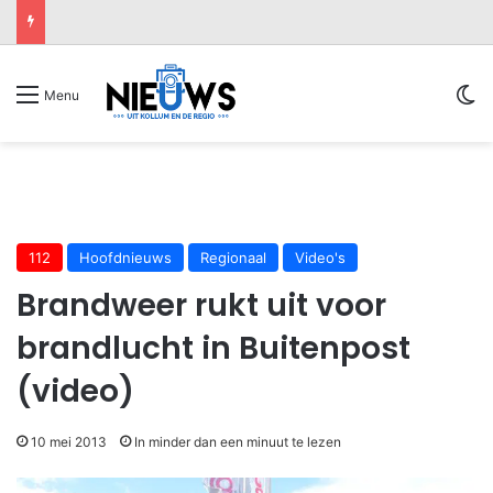
Sw
Menu
112
Hoofdnieuws
Regionaal
Video's
Brandweer rukt uit voor
brandlucht in Buitenpost
(video)
10 mei 2013
In minder dan een minuut te lezen