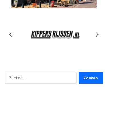
Zoeken
naar: