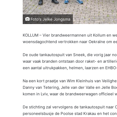
Foto's Jelke Jongsma
KOLLUM – Vier brandweermannen uit Kollum en wet
woensdagochtend vertrokken naar Oekraïne om ee
De oude tankautospuit van Sneek, die vorig jaar no
waar vaak branden ontstaan door raket- en artiller
een aantal uitrukpakken, helmen, laarzen en EHBO
Na een kort praatje van Wim Kleinhuis van Veilighei
Danny van Tetering, Jelle van der Valle en Jelle B
komen in Lviv, waar de brandweerwagen officieel 
De stichting zal vervolgens de tankautospuit naar 
personeelsbusje de Poolse stad Krakau en het co