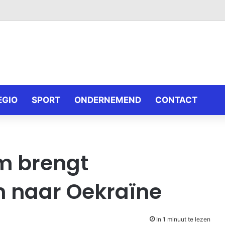
EGIO
SPORT
ONDERNEMEND
CONTACT
m brengt
 naar Oekraïne
In 1 minuut te lezen