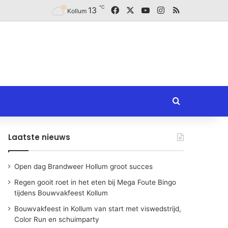
℃
Facebook
X
YouTube
Instagram
RSS
13
Kollum
Zoeken naar
Laatste nieuws
Open dag Brandweer Hollum groot succes
Regen gooit roet in het eten bij Mega Foute Bingo
tijdens Bouwvakfeest Kollum
Bouwvakfeest in Kollum van start met viswedstrijd,
Color Run en schuimparty