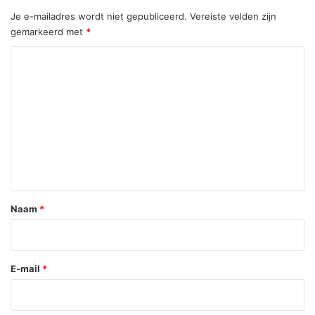
Je e-mailadres wordt niet gepubliceerd.
Vereiste velden zijn
gemarkeerd met
*
R
e
a
c
t
i
e
*
Naam
*
E-mail
*