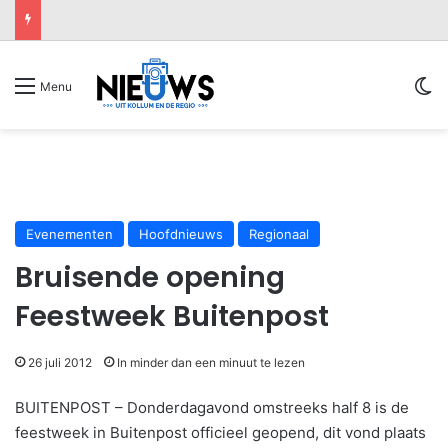
Sw
Menu
Evenementen
Hoofdnieuws
Regionaal
Bruisende opening
Feestweek Buitenpost
26 juli 2012
In minder dan een minuut te lezen
BUITENPOST – Donderdagavond omstreeks half 8 is de
feestweek in Buitenpost officieel geopend, dit vond plaats