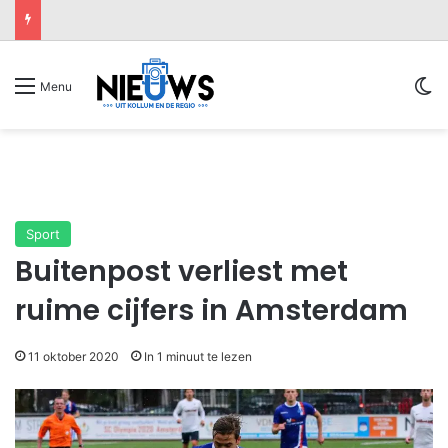
Sw
Menu
Sport
Buitenpost verliest met
ruime cijfers in Amsterdam
11 oktober 2020
In 1 minuut te lezen