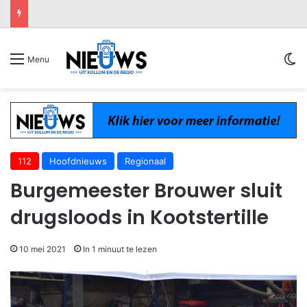
Sw
Menu
112
Hoofdnieuws
Regionaal
Burgemeester Brouwer sluit
drugsloods in Kootstertille
10 mei 2021
In 1 minuut te lezen