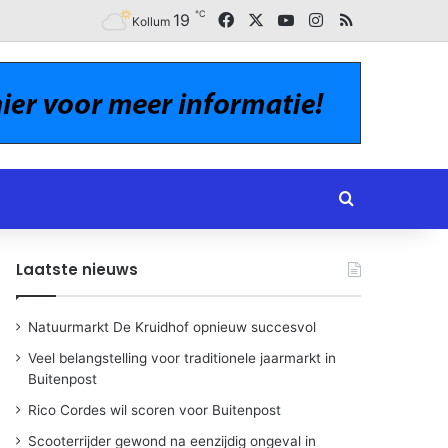
℃
Facebook
X
YouTube
Instagram
RSS
19
Kollum
Zoeken naar
Laatste nieuws
Natuurmarkt De Kruidhof opnieuw succesvol
Veel belangstelling voor traditionele jaarmarkt in
Buitenpost
Rico Cordes wil scoren voor Buitenpost
Scooterrijder gewond na eenzijdig ongeval in