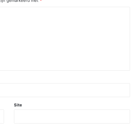
 zijn gemarkeerd met
*
Site