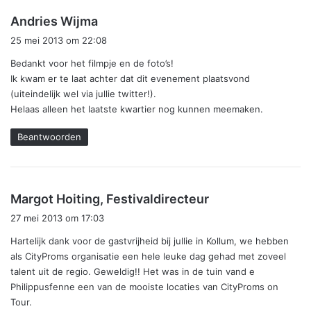
s
Andries Wijma
c
25 mei 2013 om 22:08
h
Bedankt voor het filmpje en de foto’s!
r
Ik kwam er te laat achter dat dit evenement plaatsvond
e
(uiteindelijk wel via jullie twitter!).
e
Helaas alleen het laatste kwartier nog kunnen meemaken.
f
:
Beantwoorden
s
Margot Hoiting, Festivaldirecteur
c
27 mei 2013 om 17:03
h
Hartelijk dank voor de gastvrijheid bij jullie in Kollum, we hebben
r
als CityProms organisatie een hele leuke dag gehad met zoveel
e
talent uit de regio. Geweldig!! Het was in de tuin vand e
e
Philippusfenne een van de mooiste locaties van CityProms on
f
Tour.
: