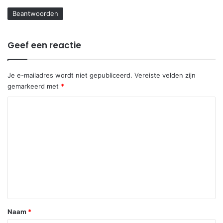
Beantwoorden
Geef een reactie
Je e-mailadres wordt niet gepubliceerd.
Vereiste velden zijn
gemarkeerd met
*
R
e
a
c
t
i
e
*
Naam
*