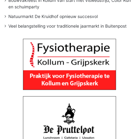
Bouwvakfeest in Kollum van start met viswedstrijd, Color Run
en schuimparty
Natuurmarkt De Kruidhof opnieuw succesvol
Veel belangstelling voor traditionele jaarmarkt in Buitenpost