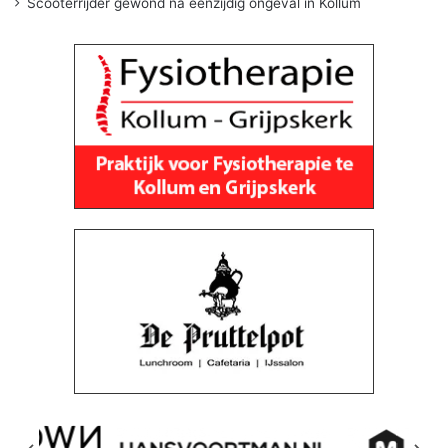
Scooterrijder gewond na eenzijdig ongeval in Kollum