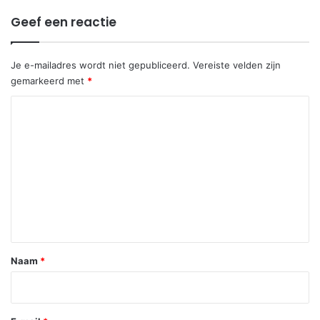
Geef een reactie
Je e-mailadres wordt niet gepubliceerd.
Vereiste velden zijn
gemarkeerd met
*
R
e
a
c
t
i
e
*
Naam
*