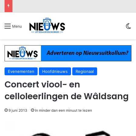
Sw
Menu
Evenementen
Hoofdnieuws
Regionaal
Concert viool- en
celloleerlingen de Wâldsang
9 juni 2013
In minder dan een minuut te lezen