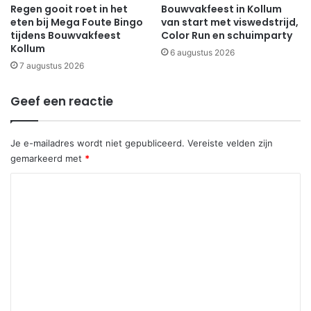
Regen gooit roet in het
Bouwvakfeest in Kollum
eten bij Mega Foute Bingo
van start met viswedstrijd,
tijdens Bouwvakfeest
Color Run en schuimparty
Kollum
6 augustus 2026
7 augustus 2026
Geef een reactie
Je e-mailadres wordt niet gepubliceerd.
Vereiste velden zijn
gemarkeerd met
*
R
e
a
c
t
i
e