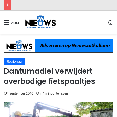
Sw
Menu
Regionaal
Dantumadiel verwijdert
overbodige fietspaaltjes
1 september 2016
In 1 minuut te lezen