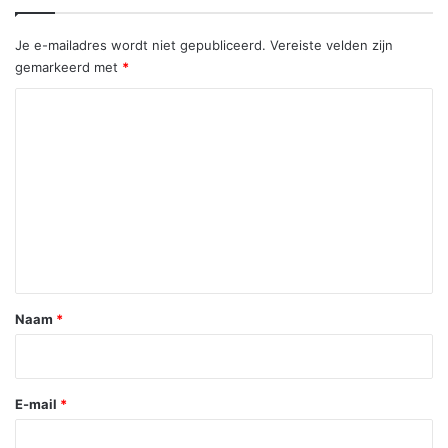
Je e-mailadres wordt niet gepubliceerd.
Vereiste velden zijn
gemarkeerd met
*
R
e
a
c
t
i
e
*
Naam
*
E-mail
*