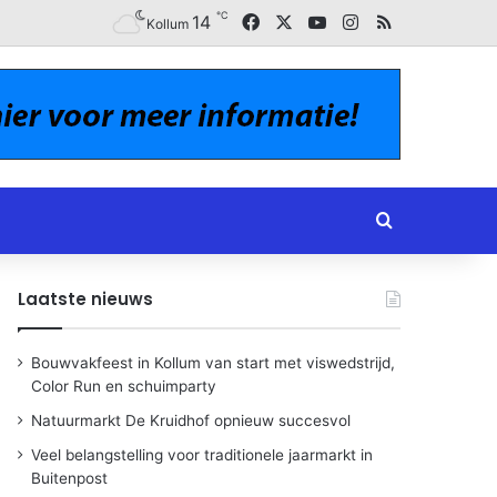
℃
Facebook
X
YouTube
Instagram
RSS
14
Kollum
Zoeken naar
Laatste nieuws
Bouwvakfeest in Kollum van start met viswedstrijd,
Color Run en schuimparty
Natuurmarkt De Kruidhof opnieuw succesvol
Veel belangstelling voor traditionele jaarmarkt in
Buitenpost