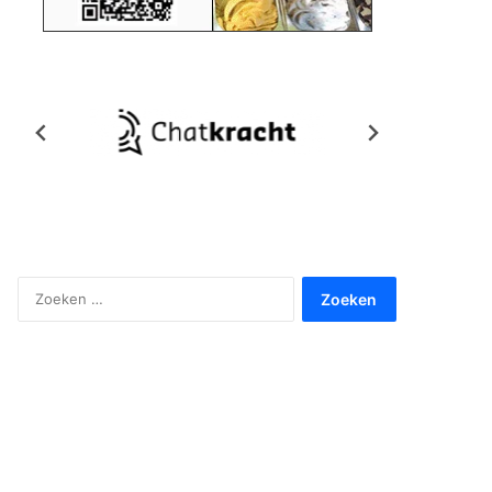
Zoeken
naar: