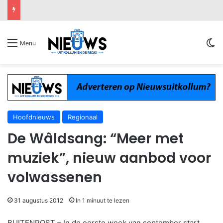
Sw
Menu
Hoofdnieuws
Regionaal
De Wâldsang: “Meer met
muziek”, nieuw aanbod voor
volwassenen
31 augustus 2012
In 1 minuut te lezen
BUITENPOST – In de eerste week van september start