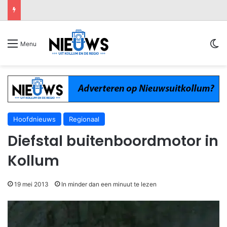
Sw
Menu
Hoofdnieuws
Regionaal
Diefstal buitenboordmotor in
Kollum
19 mei 2013
In minder dan een minuut te lezen