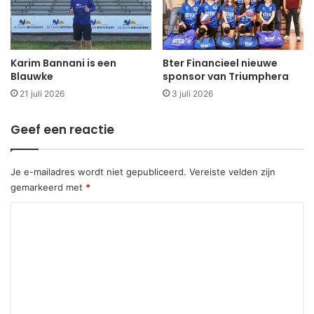
Karim Bannani is een
Bter Financieel nieuwe
Blauwke
sponsor van Triumphera
21 juli 2026
3 juli 2026
Geef een reactie
Je e-mailadres wordt niet gepubliceerd.
Vereiste velden zijn
gemarkeerd met
*
R
e
a
c
t