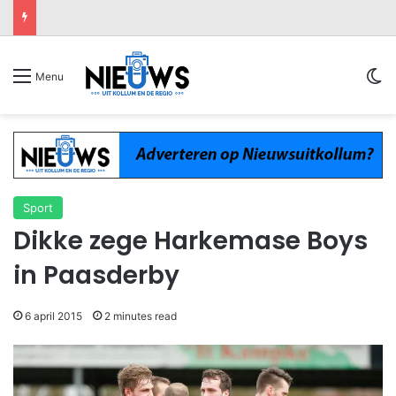
Sw
Menu
Sport
Dikke zege Harkemase Boys
in Paasderby
6 april 2015
2 minutes read