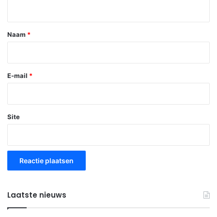
i
e
*
Naam
*
E-mail
*
Site
Laatste nieuws