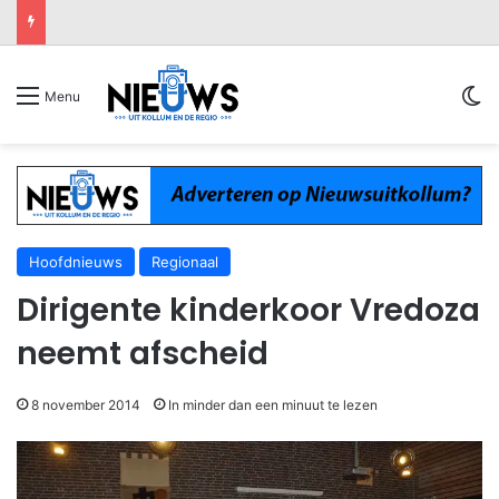
Sw
Menu
Hoofdnieuws
Regionaal
Dirigente kinderkoor Vredoza
neemt afscheid
8 november 2014
In minder dan een minuut te lezen