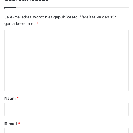
Je e-mailadres wordt niet gepubliceerd.
Vereiste velden zijn
gemarkeerd met
*
R
e
a
c
t
i
e
*
Naam
*
E-mail
*