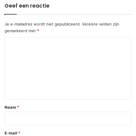
Geef een reactie
Je e-mailadres wordt niet gepubliceerd.
Vereiste velden zijn
gemarkeerd met
*
R
e
a
c
t
i
e
*
Naam
*
E-mail
*