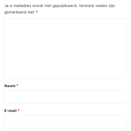
Je e-mailadres wordt niet gepubliceerd.
Vereiste velden zijn
gemarkeerd met
*
R
e
a
c
t
i
e
*
Naam
*
E-mail
*