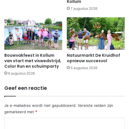
Kollum
7 augustus 2026
Bouwvakfeest in Kollum
Natuurmarkt De Kruidhof
van start met viswedstrijd,
opnieuw succesvol
Color Run en schuimparty
5 augustus 2026
6 augustus 2026
Geef een reactie
Je e-mailadres wordt niet gepubliceerd.
Vereiste velden zijn
gemarkeerd met
*
R