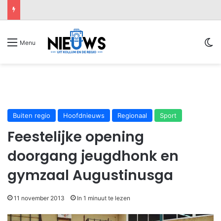
Sw
Menu
Buiten regio
Hoofdnieuws
Regionaal
Sport
Feestelijke opening
doorgang jeugdhonk en
gymzaal Augustinusga
11 november 2013
In 1 minuut te lezen