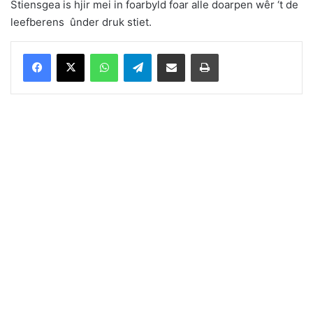
Stiensgea is hjir mei in foarbyld foar alle doarpen wêr ‘t de
leefberens ûnder druk stiet.
WhatsApp
Telegram
Delen via Email
Print