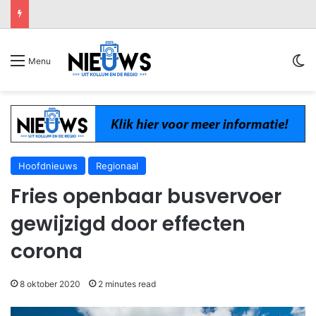
Sw
Menu
Hoofdnieuws
Regionaal
Fries openbaar busvervoer
gewijzigd door effecten
corona
8 oktober 2020
2 minutes read