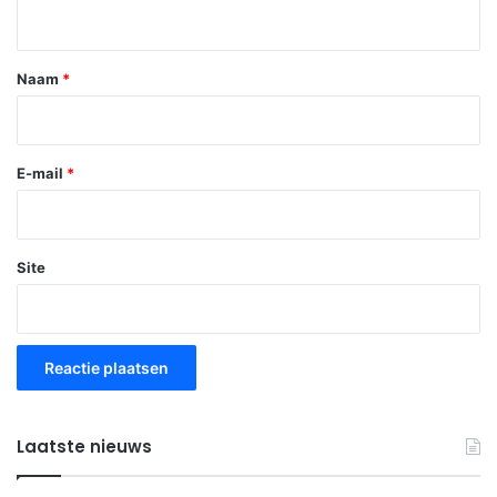
i
e
*
Naam
*
E-mail
*
Site
Laatste nieuws