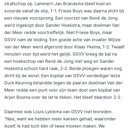
strafschop op. Lammert-Jan Brandsma bleef koel en
scoorde vanaf de stip, 1-1. Friese Boys was daarna dicht bij
een nieuwe voorsprong. Een voorzet van René de Jong
werd ingekopt door Sander Hoekstra, maar doelman Van
der Meer redde voortreffelijk. Niet Friese Boys, maar
GSVV nam de leiding. Een goede actie van invaller Wijtze
van der Meer werd afgerond door Klaas Ykema, 1-2. Twaalf
minuten voor tijd werd het gelijk. GSVV kreeg de bal na
een hoekschop van René de Jong niet weg en Sander
Hoekstra schoot hard raak, 2-2. Beide ploegen waren nog
dicht bij de winst. Een kopbal van GSVV-verdediger Ietze
Durk Keuning belandde tegen de paal en doelman Van der
Meer redde een punt voor zijn team door een kopbal van
Arjen Bosma over de lat te tikken. Het bleef daardoor 2-2.
Daarmee was Louis Lyklema van GSVV niet tevreden.
“Nee, want we hebben meer kansen gehad, waaronder
ikzelf. Ik had toch één of twee moeten maken. We