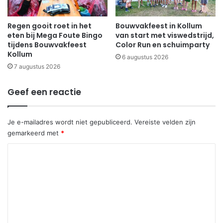
Regen gooit roet in het
Bouwvakfeest in Kollum
eten bij Mega Foute Bingo
van start met viswedstrijd,
tijdens Bouwvakfeest
Color Run en schuimparty
Kollum
6 augustus 2026
7 augustus 2026
Geef een reactie
Je e-mailadres wordt niet gepubliceerd.
Vereiste velden zijn
gemarkeerd met
*
R
e
a
c
t