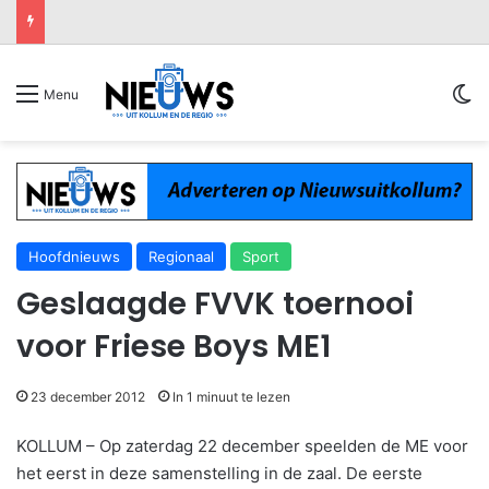
Sw
Menu
Hoofdnieuws
Regionaal
Sport
Geslaagde FVVK toernooi
voor Friese Boys ME1
23 december 2012
In 1 minuut te lezen
KOLLUM – Op zaterdag 22 december speelden de ME voor
het eerst in deze samenstelling in de zaal. De eerste