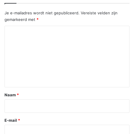
Je e-mailadres wordt niet gepubliceerd.
Vereiste velden zijn
gemarkeerd met
*
R
e
a
c
t
i
e
*
Naam
*
E-mail
*