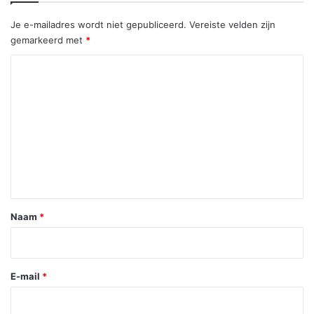
Je e-mailadres wordt niet gepubliceerd.
Vereiste velden zijn
gemarkeerd met
*
R
e
a
c
t
i
e
*
Naam
*
E-mail
*