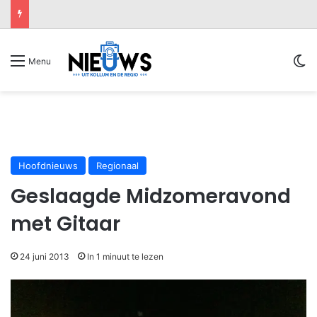
Sw
Menu
Hoofdnieuws
Regionaal
Geslaagde Midzomeravond
met Gitaar
24 juni 2013
In 1 minuut te lezen