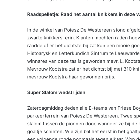
Raadspelletje: Raad het aantal knikkers in deze 
In de winkel van Poiesz De Westereen stond afgelo
zwarte knikkers erin. Klanten mochten raden hoeve
raadde of er het dichtste bij zat kon een mooie g
Histoarysk en Letterkundich Sintrum te Leeuwarde
winnares van deze tas is geworden mevr. L. Kootstr
Mevrouw Kootstra zat er het dichtst bij met 310 k
mevrouw Kootstra haar gewonnen prijs.
Super Slalom wedstrijden
Zaterdagmiddag deden alle E-teams van Friese Bo
parkeerterrein van Poiesz De Westereen. Twee spel
slalom tussen de pionnen door, wanneer ze bij de
goaltje schieten. Wie zijn bal het eerst in het goa
een volgende ronde nogmaals tegen elkaar. Won de