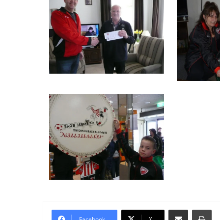
Delen via Email
Pri
Facebook
X