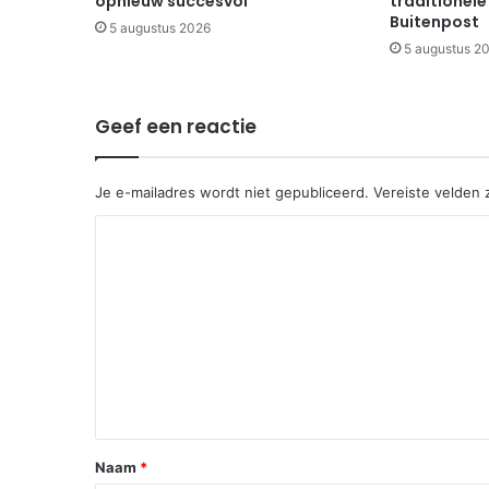
opnieuw succesvol
traditionele
Buitenpost
5 augustus 2026
5 augustus 2
Geef een reactie
Je e-mailadres wordt niet gepubliceerd.
Vereiste velden
R
e
a
c
t
i
e
*
Naam
*