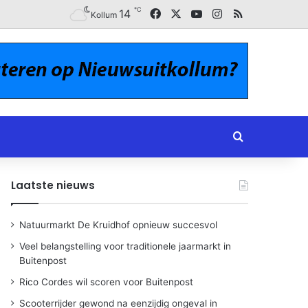
℃
Facebook
X
YouTube
Instagram
RSS
14
Kollum
Zoeken naar
Laatste nieuws
Natuurmarkt De Kruidhof opnieuw succesvol
Veel belangstelling voor traditionele jaarmarkt in
Buitenpost
Rico Cordes wil scoren voor Buitenpost
Scooterrijder gewond na eenzijdig ongeval in