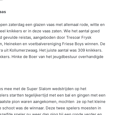
vaas
pen zaterdag een glazen vaas met allemaal rode, witte en
el knikkers er in deze vaas zaten. Wie het aantal goed
oed gevulde reistas, aangeboden door Tresoar Frysk
n, Heineken en voetbalvereniging Friese Boys winnen. De
a uit Kollumerzwaag. Het juiste aantal was 309 knikkers.
nikkers. Hinke de Boer van het jeugdbestuur overhandigde
ys mee met de Super Slalom wedstrijden op het
ers startten tegelijkertijd met een bal en gingen met een
 laatste pion waren aangekomen, mochten ze op het kleine
ltje schoot was de winnaar. Deze twee spelers moesten in
zelfde speler nu weer dan ging hij een ronde verder en