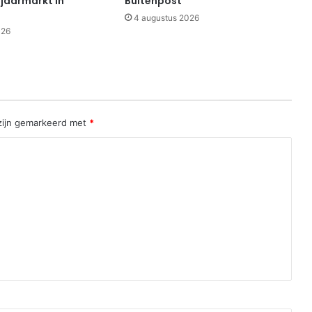
 jaarmarkt in
Buitenpost
4 augustus 2026
026
 zijn gemarkeerd met
*