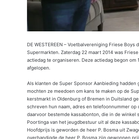
DE WESTEREEN – Voetbalvereniging Friese Boys d
Supermarkten. Zaterdag 22 maart 2014 was Friese
actiedag te organiseren. Deze actiedag begon om 
afgelopen.
Als klanten de Super Sponsor Aanbieding hadden 
mochten ze meedoen om kans te maken op de Super
kerstmarkt in Oldenburg of Bremen in Duitsland g
schreven hun naam, adres en telefoonnummer op d
daarvoor bestemde kassabonton, die in de winkel s
Poortinga van het jeugdbestuur uit al deze kassa
Hoofdprijs is geworden de heer P. Bosma uit Zwa
overhandigde de heer P. Bosma zijn gewonnen prij