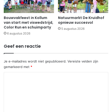
Bouwvakfeest in Kollum
Natuurmarkt De Kruidhof
van start met viswedstrijd,
opnieuw succesvol
Color Run en schuimparty
5 augustus 2026
6 augustus 2026
Geef een reactie
Je e-mailadres wordt niet gepubliceerd.
Vereiste velden zijn
gemarkeerd met
*
R
e
a
c
t