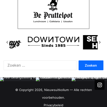
Zoeken
naar:
© Copyright 2026, Nieuwsuitkollum — Alle rechten
voorbehouden.
Privacybeleid