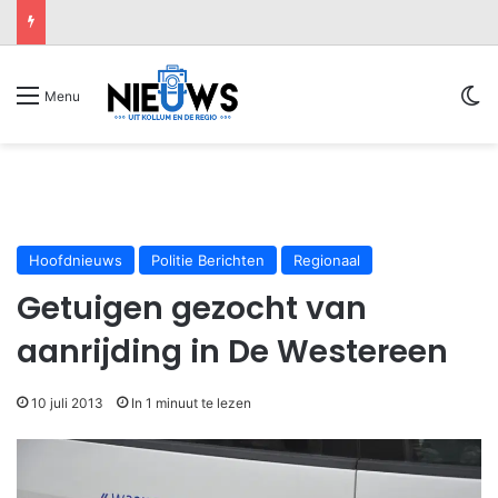
Sw
Menu
Hoofdnieuws
Politie Berichten
Regionaal
Getuigen gezocht van
aanrijding in De Westereen
10 juli 2013
In 1 minuut te lezen