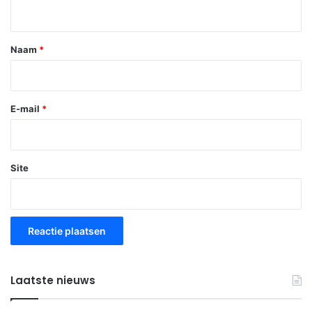
i
e
*
Naam
*
E-mail
*
Site
Laatste nieuws