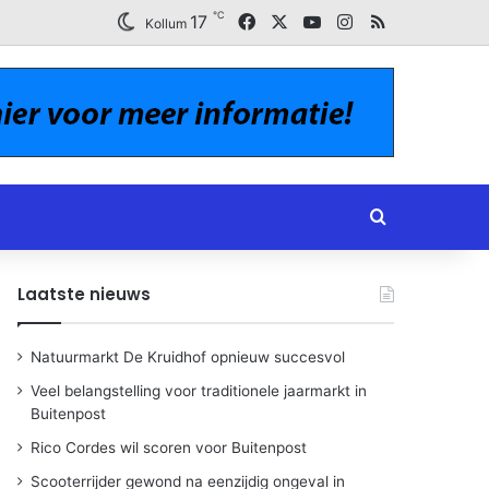
℃
Facebook
X
YouTube
Instagram
RSS
17
Kollum
Zoeken naar
Laatste nieuws
Natuurmarkt De Kruidhof opnieuw succesvol
Veel belangstelling voor traditionele jaarmarkt in
Buitenpost
Rico Cordes wil scoren voor Buitenpost
Scooterrijder gewond na eenzijdig ongeval in