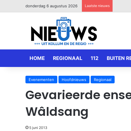
donderdag 6 augustus 2026
Laatste nieuws
HOME
REGIONAAL
112
BUITEN R
Evenementen
Hoofdnieuws
Regionaal
Gevarieerde ens
Wâldsang
5 juni 2013