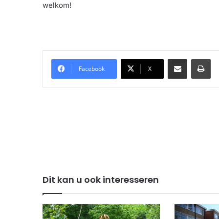
welkom!
Delen via Email
Pri
Facebook
X
Dit kan u ook interesseren