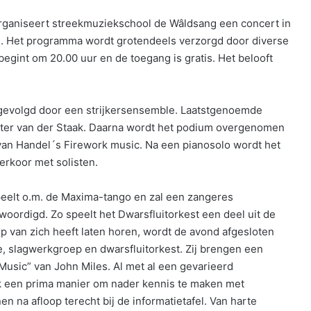
rganiseert streekmuziekschool de Wâldsang een concert in
n. Het programma wordt grotendeels verzorgd door diverse
egint om 20.00 uur en de toegang is gratis. Het belooft
evolgd door een strijkersensemble. Laatstgenoemde
ieter van der Staak. Daarna wordt het podium overgenomen
n van Handel´s Firework music. Na een pianosolo wordt het
erkoor met solisten.
peelt o.m. de Maxima-tango en zal een zangeres
oordigd. Zo speelt het Dwarsfluitorkest een deel uit de
p van zich heeft laten horen, wordt de avond afgesloten
, slagwerkgroep en dwarsfluitorkest. Zij brengen een
usic” van John Miles. Al met al een gevarieerd
 een prima manier om nader kennis te maken met
 na afloop terecht bij de informatietafel. Van harte