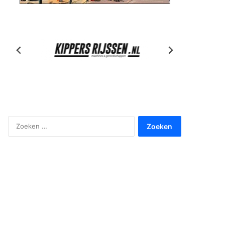
Zoeken
naar: