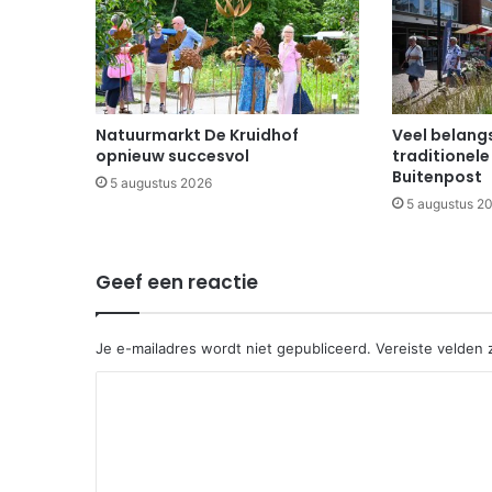
Natuurmarkt De Kruidhof
Veel belangs
opnieuw succesvol
traditionele
Buitenpost
5 augustus 2026
5 augustus 2
Geef een reactie
Je e-mailadres wordt niet gepubliceerd.
Vereiste velden
R
e
a
c