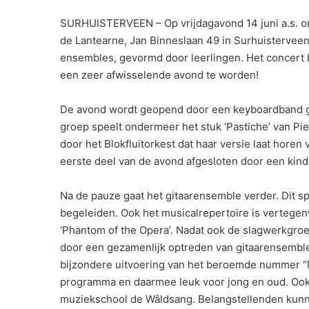
SURHUISTERVEEN – Op vrijdagavond 14 juni a.s. o
de Lantearne, Jan Binneslaan 49 in Surhuistervee
ensembles, gevormd door leerlingen. Het concert b
een zeer afwisselende avond te worden!
De avond wordt geopend door een keyboardband g
groep speelt ondermeer het stuk ‘Pastiche’ van P
door het Blokfluitorkest dat haar versie laat hore
eerste deel van de avond afgesloten door een kind
Na de pauze gaat het gitaarensemble verder. Dit s
begeleiden. Ook het musicalrepertoire is vertegenw
‘Phantom of the Opera’. Nadat ook de slagwerkgroe
door een gezamenlijk optreden van gitaarensemble
bijzondere uitvoering van het beroemde nummer “M
programma en daarmee leuk voor jong en oud. Ook
muziekschool de Wâldsang. Belangstellenden kunnen