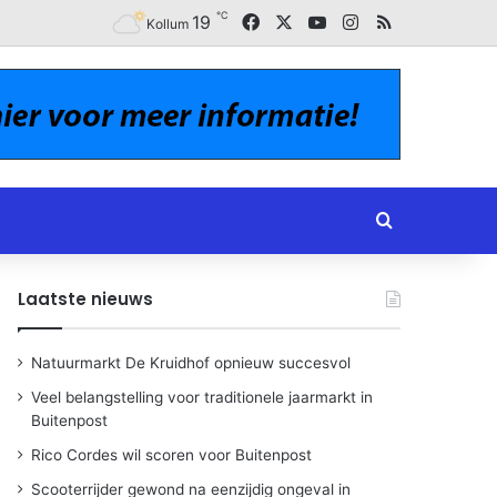
℃
Facebook
X
YouTube
Instagram
RSS
19
Kollum
Zoeken naar
Laatste nieuws
Natuurmarkt De Kruidhof opnieuw succesvol
Veel belangstelling voor traditionele jaarmarkt in
Buitenpost
Rico Cordes wil scoren voor Buitenpost
Scooterrijder gewond na eenzijdig ongeval in