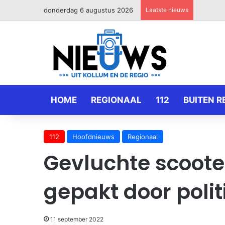
donderdag 6 augustus 2026
Laatste nieuws
HOME
REGIONAAL
112
BUITEN R
112
Hoofdnieuws
Regionaal
Gevluchte scoote
gepakt door polit
11 september 2022