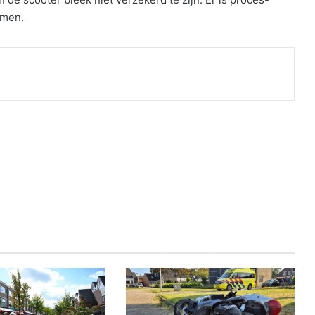
omen.
nt