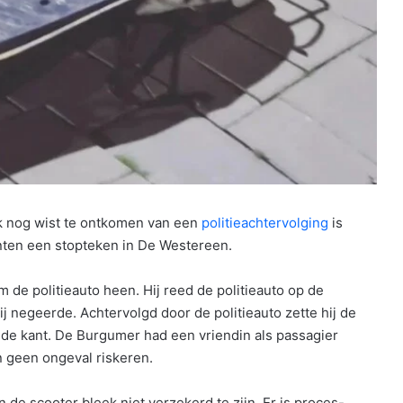
k nog wist te ontkomen van een
politieachtervolging
is
enten een stopteken in De Westereen.
de politieauto heen. Hij reed de politieauto op de
j negeerde. Achtervolgd door de politieauto zette hij de
n de kant. De Burgumer had een vriendin als passagier
en geen ongeval riskeren.
 de scooter bleek niet verzekerd te zijn. Er is proces-