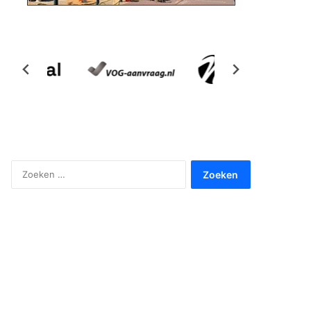
Zoeken
naar: