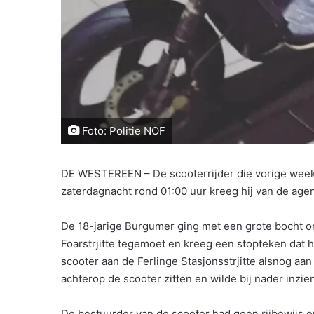
Foto: Politie NOF
DE WESTEREEN – De scooterrijder die vorige wee
zaterdagnacht rond 01:00 uur kreeg hij van de ag
De 18-jarige Burgumer ging met een grote bocht om 
Foarstrjitte tegemoet en kreeg een stopteken dat hi
scooter aan de Ferlinge Stasjonsstrjitte alsnog aa
achterop de scooter zitten en wilde bij nader inzi
De bestuurder van de scooter had geen rijbewijs en