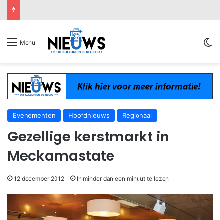
Sw
Menu
Evenementen
Hoofdnieuws
Regionaal
Gezellige kerstmarkt in
Meckamastate
12 december 2012
In minder dan een minuut te lezen