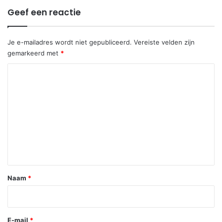
Geef een reactie
Je e-mailadres wordt niet gepubliceerd.
Vereiste velden zijn
gemarkeerd met
*
R
e
a
c
t
i
e
*
Naam
*
E-mail
*