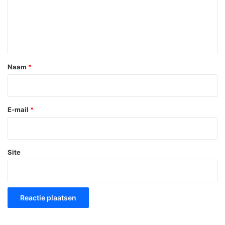
c
t
i
e
*
Naam
*
E-mail
*
Site