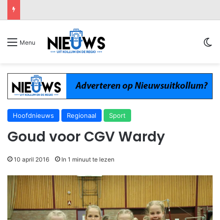
Sw
Menu
Hoofdnieuws
Regionaal
Sport
Goud voor CGV Wardy
10 april 2016
In 1 minuut te lezen