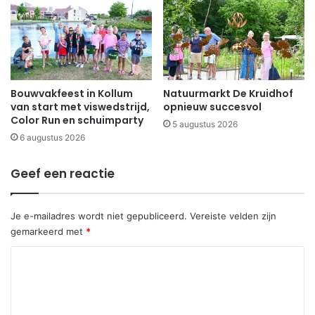
Bouwvakfeest in Kollum
Natuurmarkt De Kruidhof
van start met viswedstrijd,
opnieuw succesvol
Color Run en schuimparty
5 augustus 2026
6 augustus 2026
Geef een reactie
Je e-mailadres wordt niet gepubliceerd.
Vereiste velden zijn
gemarkeerd met
*
R
e
a