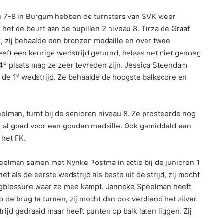
u 7-8 in Burgum hebben de turnsters van SVK weer
 het de beurt aan de pupillen 2 niveau 8. Tirza de Graaf
k, zij behaalde een bronzen medaille en over twee
eeft een keurige wedstrijd geturnd, helaas net niet genoeg
e
4
plaats mag ze zeer tevreden zijn. Jessica Steendam
e
 de 1
wedstrijd. Ze behaalde de hoogste balkscore en
elman, turnt bij de senioren niveau 8. Ze presteerde nog
g al goed voor een gouden medaille. Ook gemiddeld een
 het FK.
lman samen met Nynke Postma in actie bij de junioren 1
t als de eerste wedstrijd als beste uit de strijd, zij mocht
ugblessure waar ze mee kampt. Janneke Speelman heeft
 de brug te turnen, zij mocht dan ook verdiend het zilver
jd gedraaid maar heeft punten op balk laten liggen. Zij