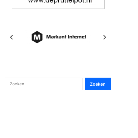
Zoeken
naar: