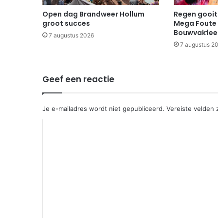
Open dag Brandweer Hollum
Regen gooit 
groot succes
Mega Foute 
Bouwvakfee
7 augustus 2026
7 augustus 2
Geef een reactie
Je e-mailadres wordt niet gepubliceerd.
Vereiste velden
R
e
a
c
t
i
e