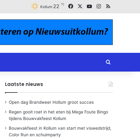
℃
Facebook
X
YouTube
Instagram
RSS
22
Kollum
Zoeken naar
Laatste nieuws
Open dag Brandweer Hollum groot succes
Regen gooit roet in het eten bij Mega Foute Bingo
tijdens Bouwvakfeest Kollum
Bouwvakfeest in Kollum van start met viswedstrijd,
Color Run en schuimparty