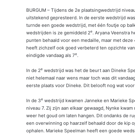
BURGUM – Tijdens de 2e plaatsingwedstrijd nivea
uitstekend gepresteerd. In de eerste wedstrijd was
turnde een goede wedstrijd, met één foutje op bal
e
wedstrijden is ze gemiddeld 2
. Aryana Veenstra h
punten behaald voor een medaille, maar met deze 
heeft zichzelf ook goed verbeterd ten opzichte van
e
eindigde vandaag als 7
.
e
In de 2
wedstrijd was het de beurt aan Dineke Spe
niet helemaal naar wens maar toch was dit vandaa
eerste plaats voor Dineke. Dit belooft nog wat voor
e
In de 3
wedstrijd kwamen Janneke en Marieke Spee
niveau 7. Zij zijn aan elkaar gewaagd, Nynke kwam ne
weer het goud om laten hangen. Dit ondanks de r
een overwinning op haarzelf behaald door de kip op
ophalen. Marieke Speelman heeft een goede wedstri