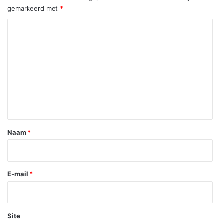
gemarkeerd met
*
R
e
a
c
t
i
e
*
Naam
*
E-mail
*
Site