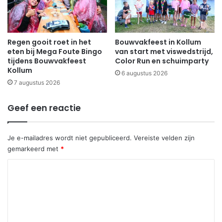
Regen gooit roet in het
Bouwvakfeest in Kollum
eten bij Mega Foute Bingo
van start met viswedstrijd,
tijdens Bouwvakfeest
Color Run en schuimparty
Kollum
6 augustus 2026
7 augustus 2026
Geef een reactie
Je e-mailadres wordt niet gepubliceerd.
Vereiste velden zijn
gemarkeerd met
*
R
e
a
c