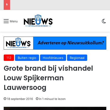
Sw
Menu
112
Buiten regio
Hoofdnieuws
Regionaal
Grote brand bij vishandel
Louw Spijkerman
Lauwersoog
18 september 2016
In 1 minuut te lezen