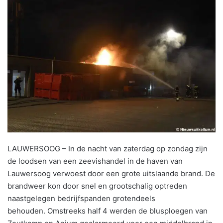
LAUWERSOOG – In de nacht van zaterdag op zondag zijn
de loodsen van een zeevishandel in de haven van
Lauwersoog verwoest door een grote uitslaande brand. De
brandweer kon door snel en grootschalig optreden
naastgelegen bedrijfspanden grotendeels
behouden. Omstreeks half 4 werden de blusploegen van