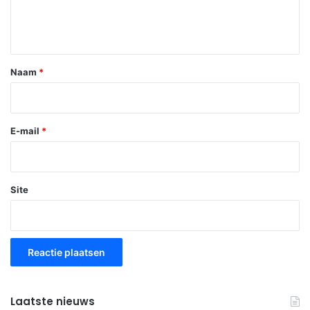
t
i
e
*
Naam
*
E-mail
*
Site
Laatste nieuws