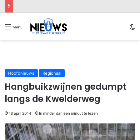
Sw
Menu
Hoofdnieuws
Regionaal
Hangbuikzwijnen gedumpt
langs de Kwelderweg
18 april 2014
In minder dan een minuut te lezen