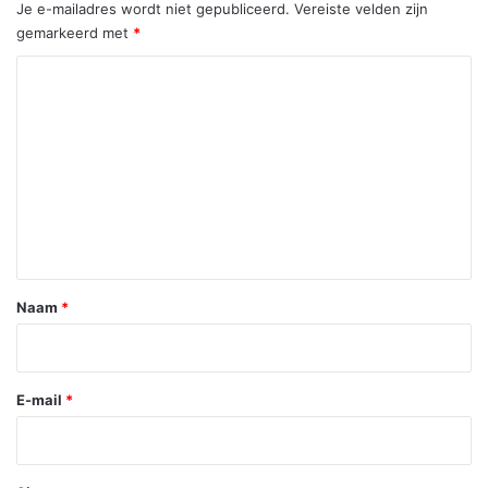
Je e-mailadres wordt niet gepubliceerd.
Vereiste velden zijn
gemarkeerd met
*
R
e
a
c
t
i
e
*
Naam
*
E-mail
*