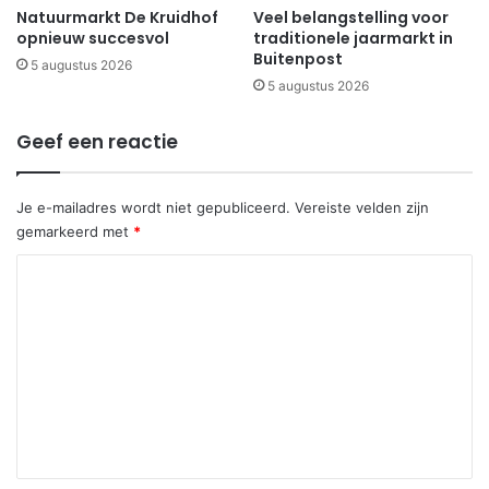
Natuurmarkt De Kruidhof
Veel belangstelling voor
opnieuw succesvol
traditionele jaarmarkt in
Buitenpost
5 augustus 2026
5 augustus 2026
Geef een reactie
Je e-mailadres wordt niet gepubliceerd.
Vereiste velden zijn
gemarkeerd met
*
R
e
a
c
t
i
e