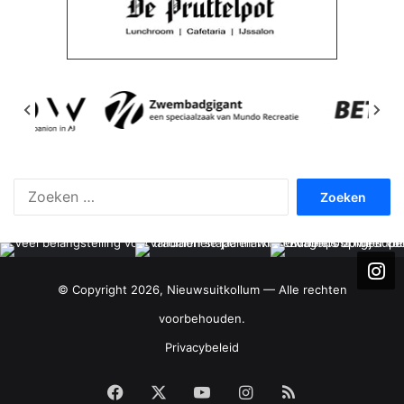
Zoeken
naar:
© Copyright 2026, Nieuwsuitkollum — Alle rechten
voorbehouden.
Privacybeleid
Facebook
X
YouTube
Instagram
RSS