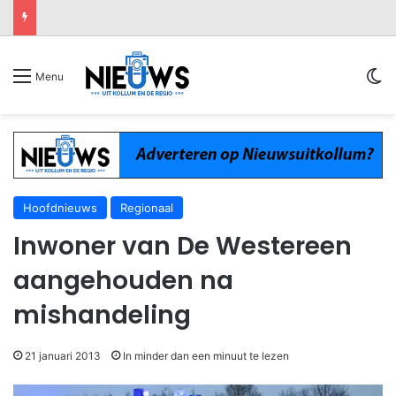
Sw
Menu
Hoofdnieuws
Regionaal
Inwoner van De Westereen
aangehouden na
mishandeling
21 januari 2013
In minder dan een minuut te lezen