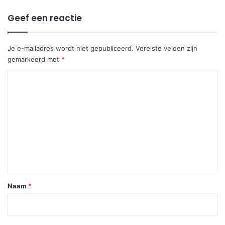
Geef een reactie
Je e-mailadres wordt niet gepubliceerd.
Vereiste velden zijn
gemarkeerd met
*
R
e
a
c
t
i
e
*
Naam
*