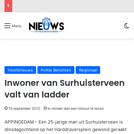
Sw
Menu
Hoofdnieuws
Politie Berichten
Regionaal
Inwoner van Surhuisterveen
valt van ladder
19 september 2012
In minder dan een minuut te lezen
APPINGEDAM – Een 25-jarige man uit Surhuisterveen is
dinsdagochtend op het Harddraversplein gewond geraakt