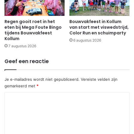
Regen gooit roet in het
Bouwvakfeest in Kollum
eten bij Mega Foute Bingo
van start met viswedstrijd,
tijdens Bouwvakfeest
Color Run en schuimparty
Kollum
6 augustus 2026
7 augustus 2026
Geef een reactie
Je e-mailadres wordt niet gepubliceerd.
Vereiste velden zijn
gemarkeerd met
*
R
e
a
c
t