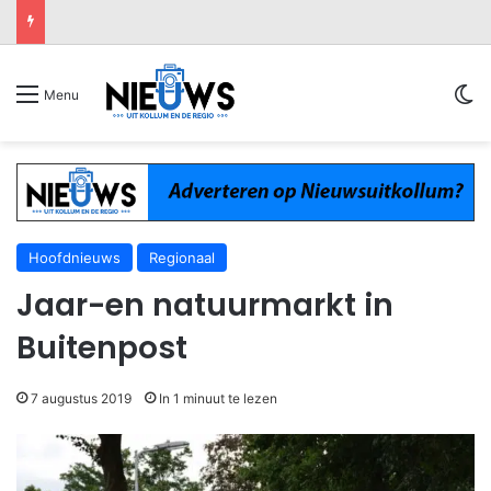
Sw
Menu
Hoofdnieuws
Regionaal
Jaar-en natuurmarkt in
Buitenpost
7 augustus 2019
In 1 minuut te lezen