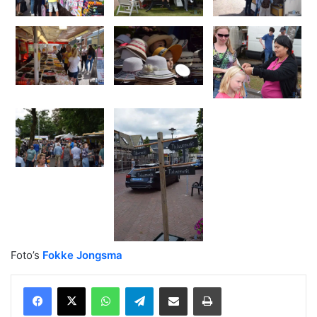
Foto’s
Fokke Jongsma
WhatsApp
Telegram
Delen via Email
Print