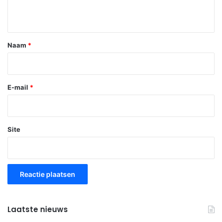
i
e
*
Naam
*
E-mail
*
Site
Laatste nieuws