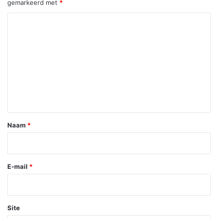
gemarkeerd met
*
R
e
a
c
t
i
e
*
Naam
*
E-mail
*
Site