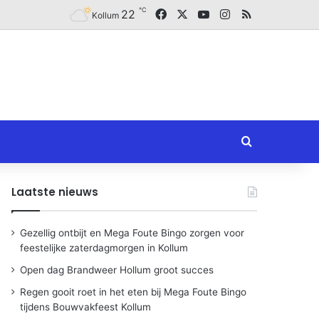
℃
Facebook
X
YouTube
Instagram
RSS
22
Kollum
Zoeken naar
Laatste nieuws
Gezellig ontbijt en Mega Foute Bingo zorgen voor
feestelijke zaterdagmorgen in Kollum
Open dag Brandweer Hollum groot succes
Regen gooit roet in het eten bij Mega Foute Bingo
tijdens Bouwvakfeest Kollum