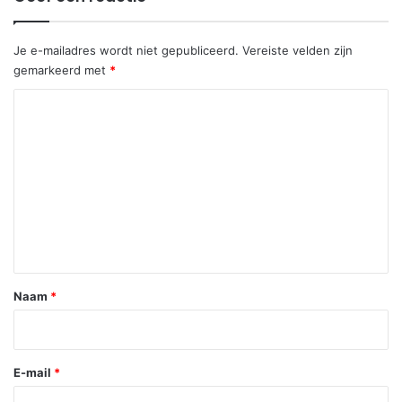
Je e-mailadres wordt niet gepubliceerd.
Vereiste velden zijn
gemarkeerd met
*
R
e
a
c
t
i
e
*
Naam
*
E-mail
*