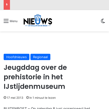
Sw
Menu
Hoofdnieuws
Regionaal
Jeugddag over de
prehistorie in het
IJstijdenmuseum
17 mei 2013
In 1 minuut te lezen
BUITENPOST – Op zaterdag 8 juni organiseert het