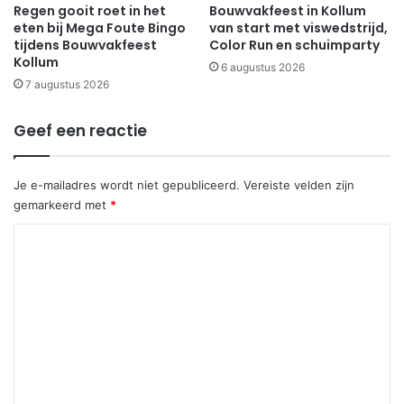
Regen gooit roet in het
Bouwvakfeest in Kollum
eten bij Mega Foute Bingo
van start met viswedstrijd,
tijdens Bouwvakfeest
Color Run en schuimparty
Kollum
6 augustus 2026
7 augustus 2026
Geef een reactie
Je e-mailadres wordt niet gepubliceerd.
Vereiste velden zijn
gemarkeerd met
*
R
e
a
c
t
i
e