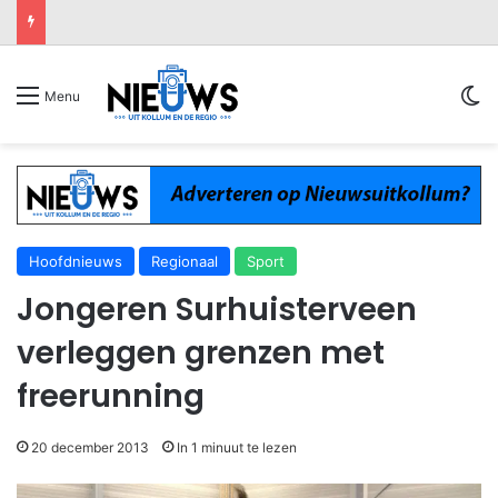
Sw
Menu
Hoofdnieuws
Regionaal
Sport
Jongeren Surhuisterveen
verleggen grenzen met
freerunning
20 december 2013
In 1 minuut te lezen