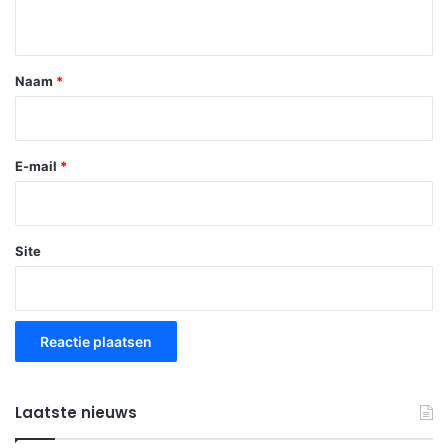
i
e
*
Naam
*
E-mail
*
Site
Laatste nieuws