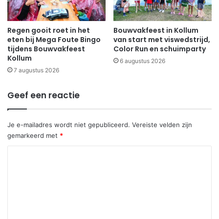
Regen gooit roet in het
Bouwvakfeest in Kollum
eten bij Mega Foute Bingo
van start met viswedstrijd,
tijdens Bouwvakfeest
Color Run en schuimparty
Kollum
6 augustus 2026
7 augustus 2026
Geef een reactie
Je e-mailadres wordt niet gepubliceerd.
Vereiste velden zijn
gemarkeerd met
*
R
e
a
c
t