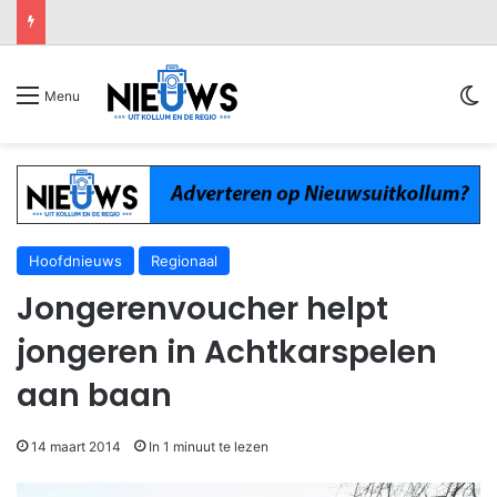
Sw
Menu
Hoofdnieuws
Regionaal
Jongerenvoucher helpt
jongeren in Achtkarspelen
aan baan
14 maart 2014
In 1 minuut te lezen