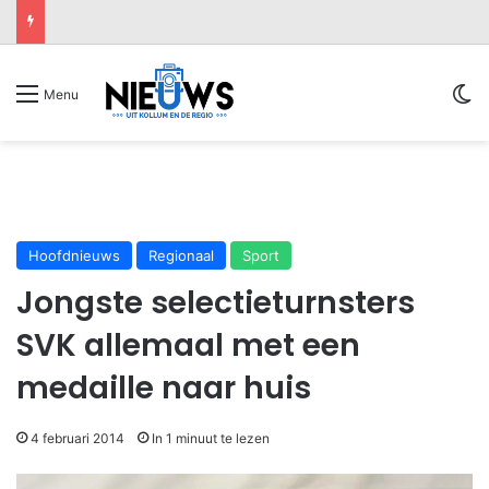
Sw
Menu
Hoofdnieuws
Regionaal
Sport
Jongste selectieturnsters
SVK allemaal met een
medaille naar huis
4 februari 2014
In 1 minuut te lezen