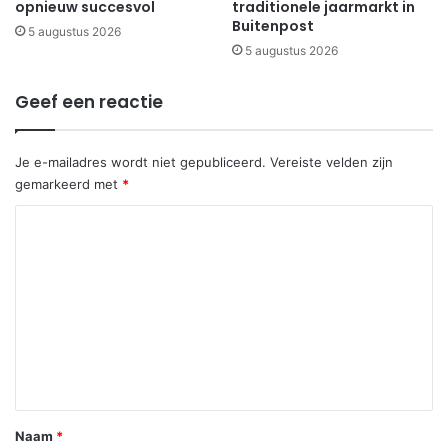
opnieuw succesvol
traditionele jaarmarkt in
Buitenpost
5 augustus 2026
5 augustus 2026
Geef een reactie
Je e-mailadres wordt niet gepubliceerd.
Vereiste velden zijn
gemarkeerd met
*
R
e
a
c
t
i
e
*
Naam
*