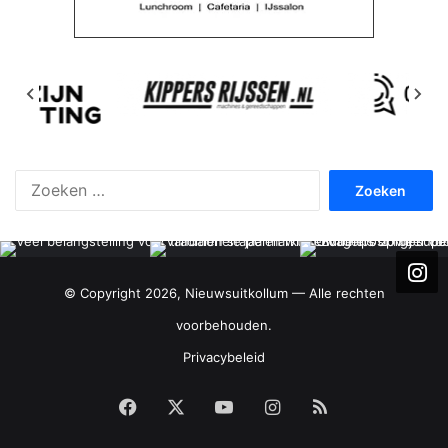
Zoeken
naar:
© Copyright 2026, Nieuwsuitkollum — Alle rechten
voorbehouden.
Privacybeleid
Facebook
X
YouTube
Instagram
RSS