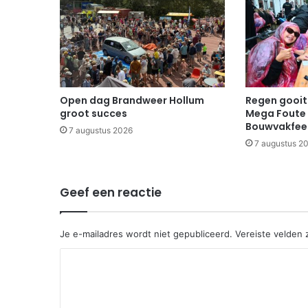
Open dag Brandweer Hollum
Regen gooit 
groot succes
Mega Foute 
Bouwvakfee
7 augustus 2026
7 augustus 2
Geef een reactie
Je e-mailadres wordt niet gepubliceerd.
Vereiste velden
R
e
a