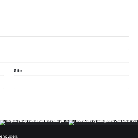
Site
behouden.