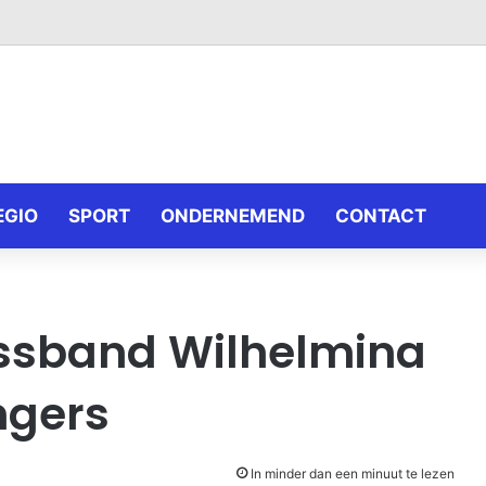
EGIO
SPORT
ONDERNEMEND
CONTACT
assband Wilhelmina
ngers
In minder dan een minuut te lezen