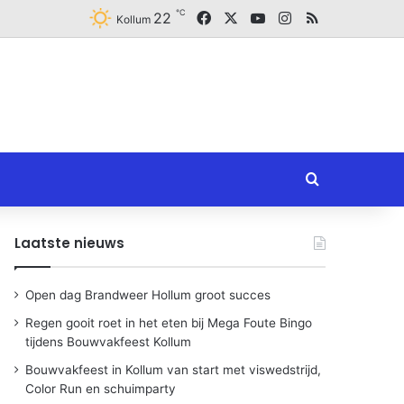
℃
Facebook
X
YouTube
Instagram
RSS
22
Kollum
Zoeken naar
Laatste nieuws
Open dag Brandweer Hollum groot succes
Regen gooit roet in het eten bij Mega Foute Bingo
tijdens Bouwvakfeest Kollum
Bouwvakfeest in Kollum van start met viswedstrijd,
Color Run en schuimparty