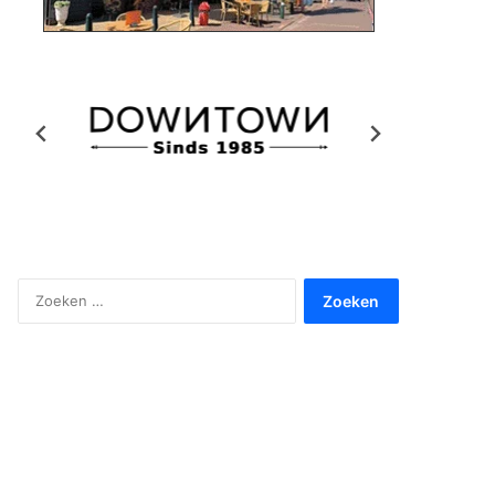
Zoeken
naar: