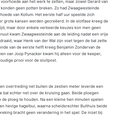
 voorhoede aan het werk te zetten, maar zowel Gerard van
 konden geen potten breken. Zo had Zwaagwesteinde
rhoede van Kollum. Het eerste half uur speelde zich
 er grote kansen werden gecreëerd. In de slotfase kreeg de
rijd, maar door enkele verkeerde keuzes kon men geen
minuut kwam Zwaagwesteinde aan de leiding nadat een vrije
draaid, waar Henk van der Wal zijn voet tegen de bal zette
econde van de eerste helft kreeg Benjamin Zondervan de
ven van Joop Pynacker kwam hij alleen voor de keeper,
oudige prooi voor de sluitpost.
een overtreding net buiten de zestien meter leverde een
r de bal echter net over de kruising gaan. Beide ploegen
n de ploeg te houden. Na een kleine tien minuten spelen
en hevige hagelbui, waarna scheidsrechter Bulthuis beide
eking bracht geen verandering in het spel. De inzet bij