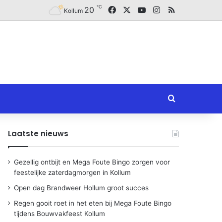
℃
Facebook
X
YouTube
Instagram
RSS
20
Kollum
Zoeken naar
Laatste nieuws
Gezellig ontbijt en Mega Foute Bingo zorgen voor
feestelijke zaterdagmorgen in Kollum
Open dag Brandweer Hollum groot succes
Regen gooit roet in het eten bij Mega Foute Bingo
tijdens Bouwvakfeest Kollum