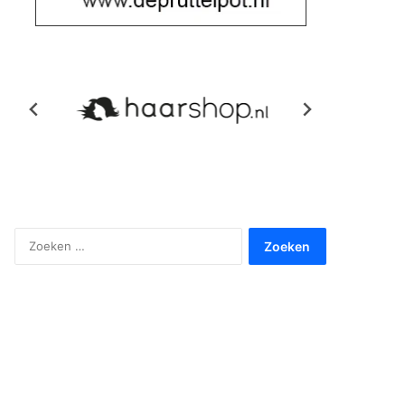
Zoeken
naar: