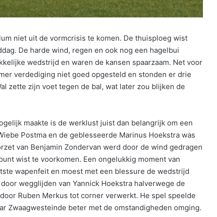
 niet uit de vormcrisis te komen. De thuisploeg wist
dag. De harde wind, regen en ook nog een hagelbui
ekkelijke wedstrijd en waren de kansen spaarzaam. Net voor
lumer verdediging niet goed opgesteld en stonden er drie
l zette zijn voet tegen de bal, wat later zou blijken de
elijk maakte is de werklust juist dan belangrijk om een
n Wiebe Postma en de geblesseerde Marinus Hoekstra was
oorzet van Benjamin Zondervan werd door de wind gedragen
lpunt wist te voorkomen. Een ongelukkig moment van
tste wapenfeit en moest met een blessure de wedstrijd
 door wegglijden van Yannick Hoekstra halverwege de
d door Ruben Merkus tot corner verwerkt. He spel speelde
 waar Zwaagwesteinde beter met de omstandigheden omging.