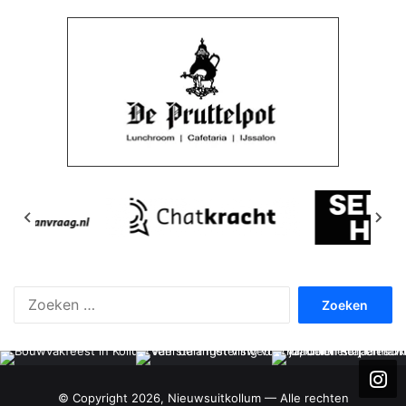
Zoeken
naar:
© Copyright 2026, Nieuwsuitkollum — Alle rechten