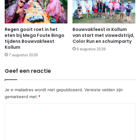
Regen gooit roet in het
Bouwvakfeest in Kollum
eten bij Mega Foute Bingo
van start met viswedstrijd,
tijdens Bouwvakfeest
Color Run en schuimparty
Kollum
6 augustus 2026
7 augustus 2026
Geef een reactie
Je e-mailadres wordt niet gepubliceerd.
Vereiste velden zijn
gemarkeerd met
*
R
e
a
c