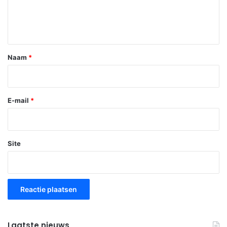
t
i
e
*
Naam
*
E-mail
*
Site
Laatste nieuws