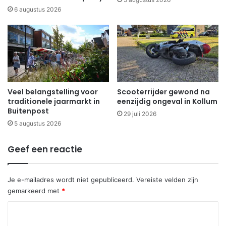
6 augustus 2026
Veel belangstelling voor
Scooterrijder gewond na
traditionele jaarmarkt in
eenzijdig ongeval in Kollum
Buitenpost
29 juli 2026
5 augustus 2026
Geef een reactie
Je e-mailadres wordt niet gepubliceerd.
Vereiste velden zijn
gemarkeerd met
*
R
e